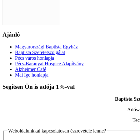
Ajánló
Magyarországi Baptista Egyház
Baptista Szeretetszolgálat
Pécs város honlapja
Pécs-Baranyai Hospice Alapítvány
Alzheimer Café
Mai Ige honlapja
Xnxx افلام سكس عربي
AV Subthai
Xnxx Arab
indian sex video
X
Segítsen Ön is adója 1%-val
Baptista Sz
Adós
Tec
Weboldalunkkal kapcsolatosan észrevétele lenne?