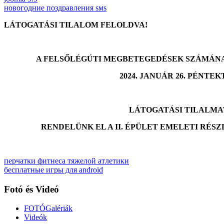
новогодние поздравления sмs
LÁTOGATÁSI TILALOM FELOLDVA!
A FELSŐLÉGÚTI MEGBETEGEDÉSEK SZÁMÁN
2024. JANUÁR 26. PÉNTE
LÁTOGATÁSI TILALMA
RENDELÜNK EL A II. ÉPÜLET EMELETI RÉS
перчатки фитнеса тяжелой атлетики
бесплатные игры для android
Fotó és Videó
FOTÓGalériák
Videók