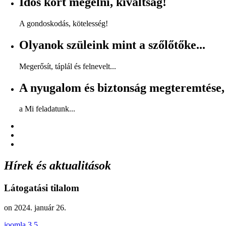
Idős kort megélni, kiváltság!
A gondoskodás, kötelesség!
Olyanok szüleink mint a szőlőtőke...
Megerősít, táplál és felnevelt...
A nyugalom és biztonság megteremtése,
a Mi feladatunk...
Hírek és aktualitások
Látogatási tilalom
on
2024. január 26
.
joomla 3.5