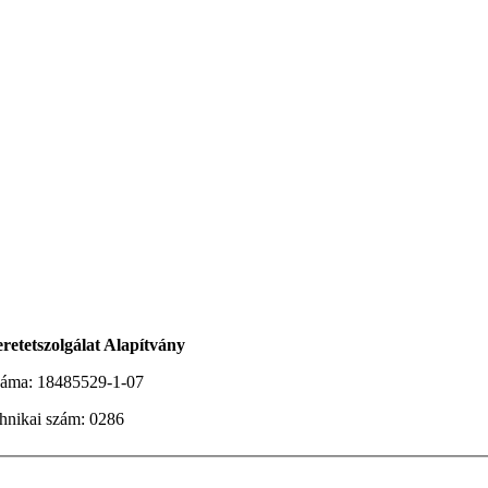
NXX ARAB
|
بنت محجبة سكس فيديو جنسي مترجم
سكس العرب
|
ت
eretetszolgálat Alapítvány
záma:
18485529-1-07
hnikai szám:
0286