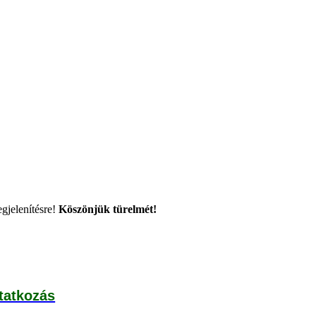
megjelenítésre!
Köszönjük türelmét!
atkozás