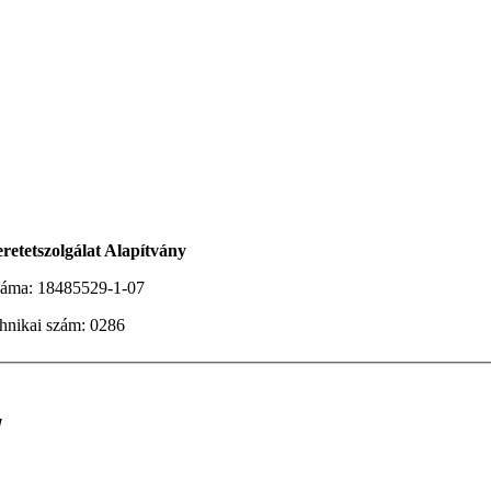
NXX ARAB
|
بنت محجبة سكس فيديو جنسي مترجم
سكس العرب
|
ت
eretetszolgálat Alapítvány
záma:
18485529-1-07
hnikai szám:
0286
!