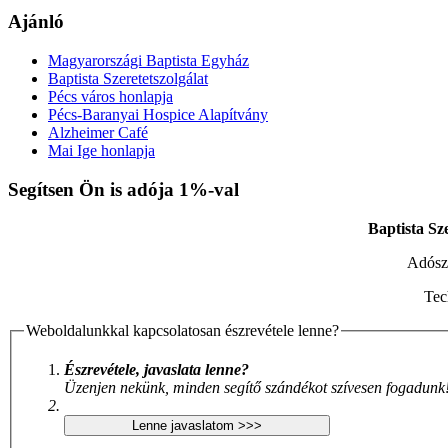
Ajánló
Magyarországi Baptista Egyház
Baptista Szeretetszolgálat
Pécs város honlapja
Pécs-Baranyai Hospice Alapítvány
Alzheimer Café
Mai Ige honlapja
Xnxx افلام سكس عربي
AV Subthai
Xnxx Arab
indian sex video
X
Segítsen Ön is adója 1%-val
Baptista Sz
Adós
Tec
Weboldalunkkal kapcsolatosan észrevétele lenne?
Észrevétele, javaslata lenne?
Üzenjen nekünk, minden segítő szándékot szívesen fogadunk