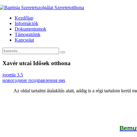
Kezdőlap
Információk
Dokumentumok
Támogatóink
Kapcsolat
Xavér utcai Idősek otthona
joomla 3.5
новогодние поздравления sмs
Az oldal tartalmi átalakítás alatt, addig is a régi tartalom kerül 
Bemut