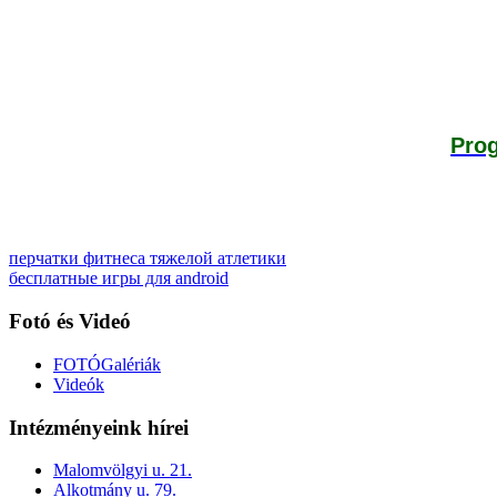
Pro
перчатки фитнеса тяжелой атлетики
бесплатные игры для android
Fotó és Videó
FOTÓGalériák
Videók
Intézményeink hírei
Malomvölgyi u. 21.
Alkotmány u. 79.