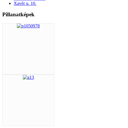
Xavér u. 10.
Pillanatképek