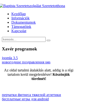
Kezdőlap
Információk
Dokumentumok
Támogatóink
Kapcsolat
Xavér programok
joomla 3.5
новогодние поздравления sмs
Az oldal tartalmi átalakítás alatt, addig is a régi
tartalom kerül megjelenítésre!
Köszönjük
türelmét!
перчатки фитнеса тяжелой атлетики
бесплатные игры для android