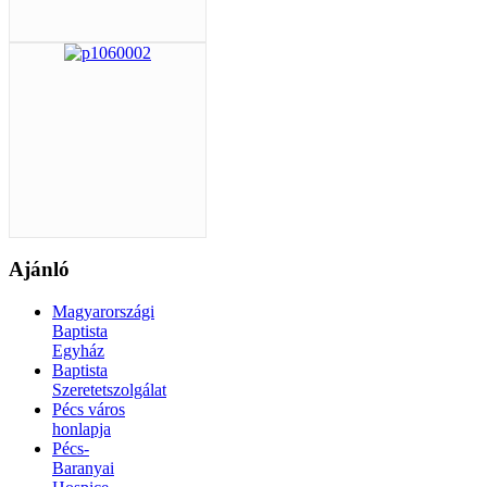
Ajánló
Magyarországi
Baptista
Egyház
Baptista
Szeretetszolgálat
Pécs város
honlapja
Pécs-
Baranyai