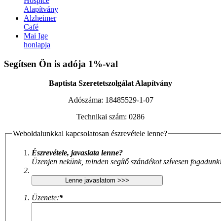
Hospice
Alapítvány
Alzheimer
Café
Mai Ige
honlapja
Xnxx افلام سكس عربي
AV Subthai
Xnxx Arab
indian sex video
Segítsen Ön is adója 1%-val
XNXX ARAB
|
بنت محجبة سكس فيديو
سكس العرب
|
نودزات
جنسي مترجم
Bf Sex
Baptista Szeretetszolgálat Alapítvány
Adószáma:
18485529-1-07
Technikai szám:
0286
Weboldalunkkal kapcsolatosan észrevétele lenne?
Észrevétele, javaslata lenne?
Üzenjen nekünk, minden segítő szándékot szívesen fogadunk
Üzenete:
*