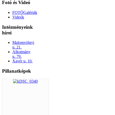
Fotó és Videó
FOTÓGalériák
Videók
Intézményeink
hírei
Malomvölgyi
u. 21.
Alkotmány
u. 79.
Xavér u. 10.
Pillanatképek