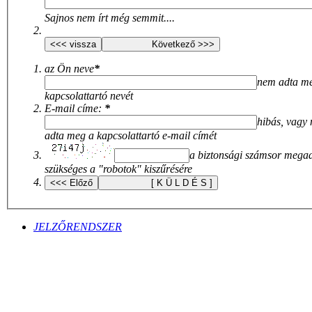
Sajnos nem írt még semmit....
az Ön neve
*
nem adta m
kapcsolattartó nevét
E-mail címe:
*
hibás, vagy
adta meg a kapcsolattartó e-mail címét
a biztonsági számsor mega
szükséges a "robotok" kiszűrésére
JELZŐRENDSZER