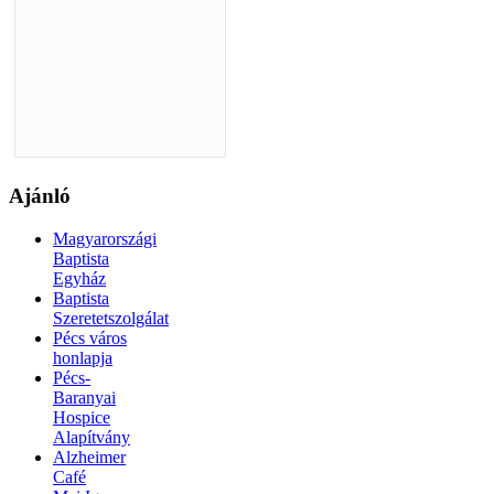
Ajánló
Magyarországi
Baptista
Egyház
Baptista
Szeretetszolgálat
Pécs város
honlapja
Pécs-
Baranyai
Hospice
Alapítvány
Alzheimer
Café