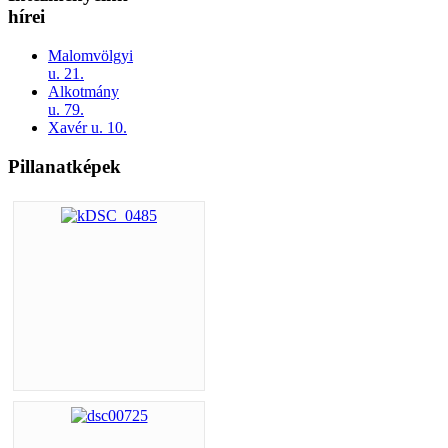
hírei
Malomvölgyi
u. 21.
Alkotmány
u. 79.
Xavér u. 10.
Pillanatképek