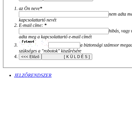
az Ön neve
*
nem adta m
kapcsolattartó nevét
E-mail címe:
*
hibás, vagy
adta meg a kapcsolattartó e-mail címét
a biztonsági számsor mega
szükséges a "robotok" kiszűrésére
JELZŐRENDSZER