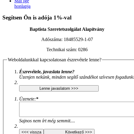
Mai Ige
honlapja
Xnxx افلام سكس عربي
AV Subthai
Xnxx Arab
indian sex video
Segítsen Ön is adója 1%-val
XNXX ARAB
|
بنت محجبة سكس فيديو
سكس العرب
|
نودزات
جنسي مترجم
Bf Sex
Baptista Szeretetszolgálat Alapítvány
Adószáma:
18485529-1-07
Technikai szám:
0286
Weboldalunkkal kapcsolatosan észrevétele lenne?
Észrevétele, javaslata lenne?
Üzenjen nekünk, minden segítő szándékot szívesen fogadunk
Üzenete:
*
Sajnos nem írt még semmit....