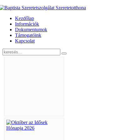
Kezdőlap
Információk
Dokumentumok
Támogatóink
Kapcsolat