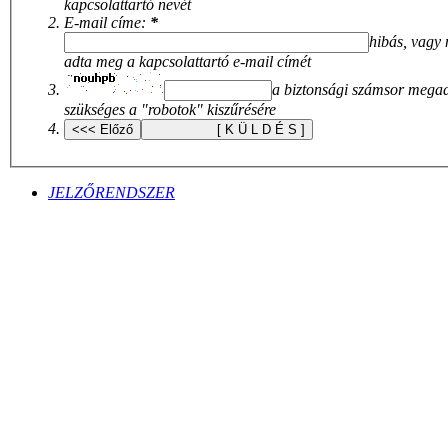
kapcsolattartó nevét
E-mail címe:
*
hibás, vagy
adta meg a kapcsolattartó e-mail címét
a biztonsági számsor mega
szükséges a "robotok" kiszűrésére
JELZŐRENDSZER