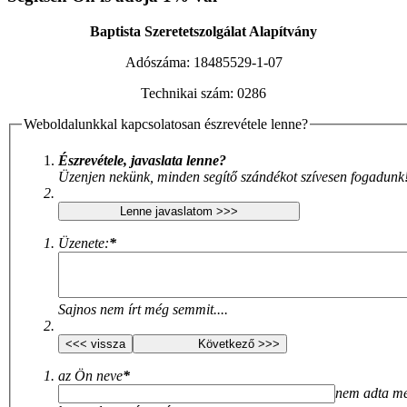
XNXX ARAB
|
بنت محجبة سكس فيديو
سكس العرب
|
نودزات
جنسي مترجم
Bf Sex
Baptista Szeretetszolgálat Alapítvány
Adószáma:
18485529-1-07
Technikai szám:
0286
Weboldalunkkal kapcsolatosan észrevétele lenne?
Észrevétele, javaslata lenne?
Üzenjen nekünk, minden segítő szándékot szívesen fogadunk
Üzenete:
*
Sajnos nem írt még semmit....
az Ön neve
*
nem adta m