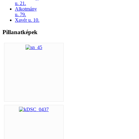
u. 21.
Alkotmány
u. 79.
Xavér u. 10.
Pillanatképek