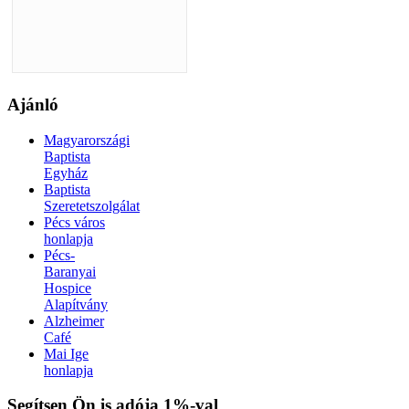
Ajánló
Magyarországi
Baptista
Egyház
Baptista
Szeretetszolgálat
Pécs város
honlapja
Pécs-
Baranyai
Hospice
Alapítvány
Alzheimer
Café
Mai Ige
honlapja
Xnxx افلام سكس عربي
AV Subthai
Xnxx Arab
indian sex video
Segítsen Ön is adója 1%-val