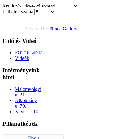
Rendezés
Láthatók száma
Powered by
Phoca
Gallery
Fotó és Videó
FOTÓGalériák
Videók
Intézményeink
hírei
Malomvölgyi
u. 21.
Alkotmány
u. 79.
Xavér u. 10.
Pillanatképek