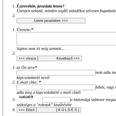
Észrevétele, javaslata lenne?
Üzenjen nekünk, minden segítő szándékot szívesen fogadunk
Üzenete:
*
Sajnos nem írt még semmit....
az Ön neve
*
nem adta m
kapcsolattartó nevét
E-mail címe:
*
hibás, vagy
adta meg a kapcsolattartó e-mail címét
a biztonsági számsor mega
szükséges a "robotok" kiszűrésére