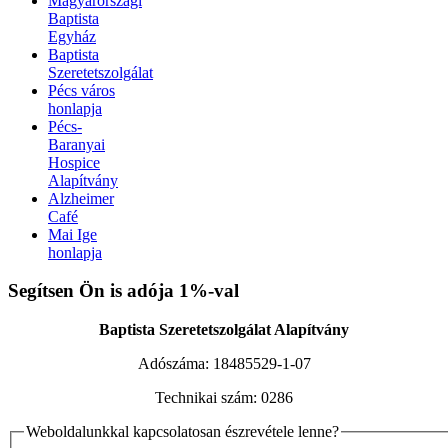
Magyarországi
Baptista
Egyház
Baptista
Szeretetszolgálat
Pécs város
honlapja
Pécs-
Baranyai
Hospice
Alapítvány
Alzheimer
Café
Mai Ige
honlapja
Xnxx افلام سكس عربي
AV Subthai
Xnxx Arab
indian sex video
Segítsen Ön is adója 1%-val
XNXX ARAB
|
بنت محجبة سكس فيديو
سكس العرب
|
نودزات
جنسي مترجم
Bf Sex
Baptista Szeretetszolgálat Alapítvány
Adószáma:
18485529-1-07
Technikai szám:
0286
Weboldalunkkal kapcsolatosan észrevétele lenne?